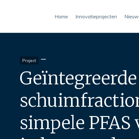
Home
Innovatieprojecten
Nieuw
ing: simpele PFAS verwijdering in bestaande waterzuiveringsinstalla
Project
Geïntegreerde
schuimfractio
simpele PFAS 