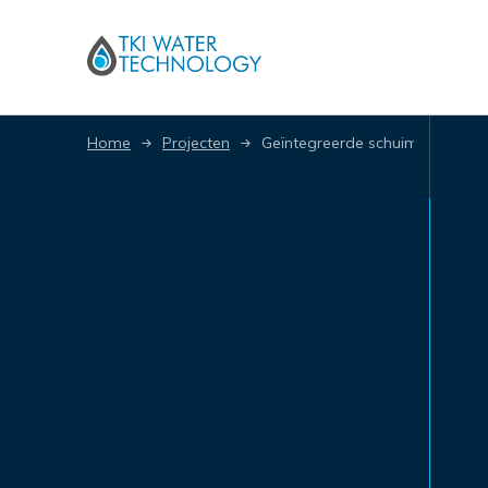
Home
Projecten
Geïntegreerde schuimfractioner