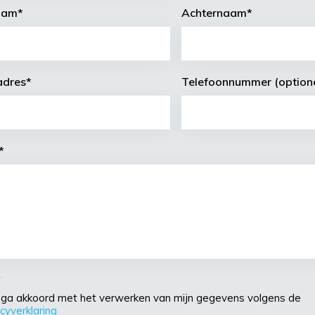
aam
*
Achternaam
*
adres
*
Telefoonnummer (optione
*
*
ik ga akkoord met het verwerken van mijn gegevens volgens de
acyverklaring