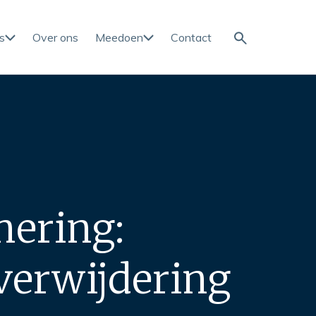
s
Over ons
Meedoen
Contact
ties
nering:
verwijdering