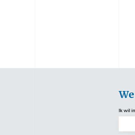
We 
Ik wil 