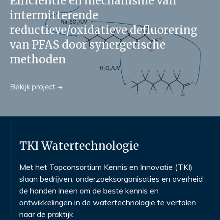
Efficiëntie en mechanisme van
intermitterende
reductieve/oxidatieve defluorering
van PFAS door synergetische
methoden
Bekijk
project
TKI Watertechnologie
Met het Topconsortium Kennis en Innovatie (TKI)
slaan bedrijven, onderzoeksorganisaties en overheid
de handen ineen om de beste kennis en
ontwikkelingen in de watertechnologie te vertalen
naar de praktijk.