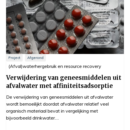
Project
Afgerond
Pr
(Afval)waterhergebruik en resource recovery
V
Verwijdering van geneesmiddelen uit
a
afvalwater met affiniteitsadsorptie
Bi
ve
De verwijdering van geneesmiddelen uit afvalwater
tu
wordt bemoeilijkt doordat afvalwater relatief veel
organisch materiaal bevat in vergelijking met
bijvoorbeeld drinkwater.…