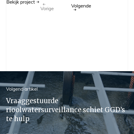
Bekijk
project
Be
Volgende
Vorige
Volgend
artikel
Vraaggestuurde
rioolwatersurveillance schiet GGD’s
te hulp