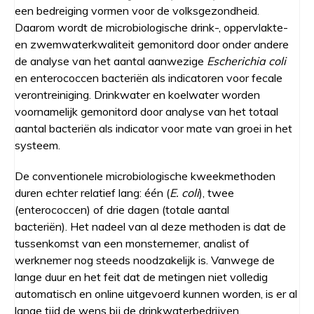
een bedreiging vormen voor de volksgezondheid.
Daarom wordt de microbiologische drink-, oppervlakte-
en zwemwaterkwaliteit gemonitord door onder andere
de analyse van het aantal aanwezige
Escherichia coli
en enterococcen bacteriën als indicatoren voor fecale
verontreiniging. Drinkwater en koelwater worden
voornamelijk gemonitord door analyse van het totaal
aantal bacteriën als indicator voor mate van groei in het
systeem.
De conventionele microbiologische kweekmethoden
duren echter relatief lang: één (
E. coli
), twee
(enterococcen) of drie dagen (totale aantal
bacteriën). Het nadeel van al deze methoden is dat de
tussenkomst van een monsternemer, analist of
werknemer nog steeds noodzakelijk is. Vanwege de
lange duur en het feit dat de metingen niet volledig
automatisch en online uitgevoerd kunnen worden, is er al
lange tijd de wens bij de drinkwaterbedrijven,