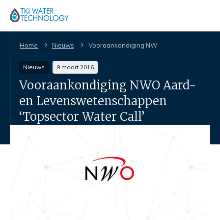
Home
Nieuws
Vooraankondiging NWO Aard- en Levenswe
Nieuws
9 maart 2016
Vooraankondiging NWO Aard-
en Levenswetenschappen
‘Topsector Water Call’