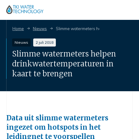
Home
Nieuws
Slimme watermeters helpen drinkwatertemp
Nieuws
2 juli 2018
Slimme watermeters helpen
drinkwatertemperaturen in
kaart te brengen
Data uit slimme watermeters
ingezet om hotspots in het
leidingnet te voorspellen