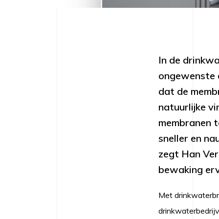
In de drinkw
ongewenste de
dat de membr
natuurlijke vi
membranen te
sneller en na
zegt Han Ver
bewaking erv
Met drinkwaterbr
drinkwaterbedrijv