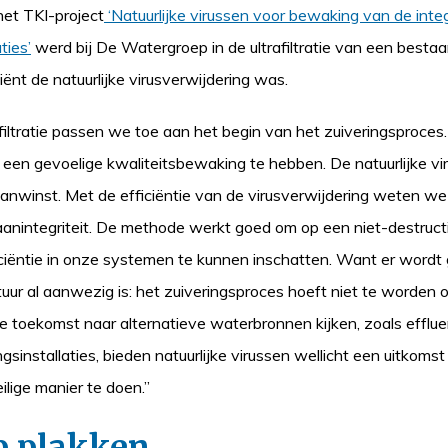
 het TKI-project
‘Natuurlijke virussen voor bewaking van de integ
ties’
werd bij De Watergroep in de ultrafiltratie van een bestaan
iënt de natuurlijke virusverwijdering was.
filtratie passen we toe aan het begin van het zuiveringsproces
p een gevoelige kwaliteitsbewaking te hebben. De natuurlijke vir
aanwinst. Met de efficiëntie van de virusverwijdering weten we
anintegriteit. De methode werkt goed om op een niet-destruct
iciëntie in onze systemen te kunnen inschatten. Want er word
uur al aanwezig is: het zuiveringsproces hoeft niet te worden 
 toekomst naar alternatieve waterbronnen kijken, zoals effluen
ngsinstallaties, bieden natuurlijke virussen wellicht een uitkoms
ilige manier te doen.”
p plakken