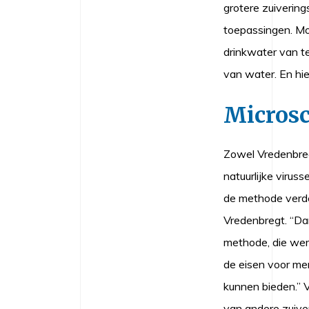
grotere zuiverin
toepassingen. M
drinkwater van t
van water. En hie
Micros
Zowel Vredenbreg
natuurlijke viru
de methode verde
Vredenbregt. “Da
methode, die werk
de eisen voor mem
kunnen bieden.” 
van andere zuiver