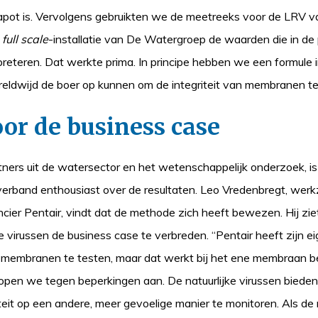
ot is. Vervolgens gebruikten we de meetreeks voor de LRV van
e
full scale
-installatie van De Watergroep de waarden die in de
preteren. Dat werkte prima. In principe hebben we een formule 
dwijd de boer op kunnen om de integriteit van membranen te
or de business case
tners uit de watersector en het wetenschappelijk onderzoek, i
I-verband enthousiast over de resultaten. Leo Vredenbregt, werk
ier Pentair, vindt dat de methode zich heeft bewezen. Hij zie
e virussen de business case te verbreden. “Pentair heeft zijn 
n membranen te testen, maar dat werkt bij het ene membraan be
open we tegen beperkingen aan. De natuurlijke virussen bieden
eit op een andere, meer gevoelige manier te monitoren. Als de