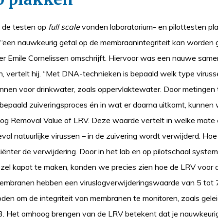
 de testen op
full scale
vonden laboratorium- en pilottesten pla
en nauwkeurig getal op de membraanintegriteit kan worden ge
 Emile Cornelissen omschrijft. Hiervoor was een nauwe same
n, vertelt hij. “Met DNA-technieken is bepaald welk type virus
nnen voor drinkwater, zoals oppervlaktewater. Door metingen 
epaald zuiveringsproces én in wat er daarna uitkomt, kunnen w
 Log Removal Value of LRV. Deze waarde vertelt in welke mate
geval natuurlijke virussen – in de zuivering wordt verwijderd. Ho
iënter de verwijdering. Door in het lab en op pilotschaal syste
l kapot te maken, konden we precies zien hoe de LRV voor d
membranen hebben een viruslogverwijderingswaarde van 5 tot 7
en om de integriteit van membranen te monitoren, zoals geleidb
3. Het omhoog brengen van de LRV betekent dat je nauwkeurig