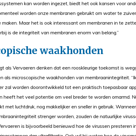
gssystemen kan worden ingezet, biedt het ook kansen voor and
omenteel worden onze membranen gebruikt om water te zuiver
e maken. Maar het is ook interessant om membranen in te zetten
rbij is de integriteit van membranen enorm van belang.”
copische waakhonden
t als Vervaeren denken dat een rooskleurige toekomst is weg
ssen als microscopische waakhonden van membraanintegriteit. “
r zal worden doorontwikkeld tot een praktisch toepasbaar app
n heeft het veel potentie om veel breder te worden omarmd. Nu
t met luchtdruk, nog makkelijker en sneller in gebruik. Wannee
braanintegriteit strenger worden, zouden de natuurlijke virus
Vervaeren is bijvoorbeeld benieuwd hoe de virussen presteren i
ingsstappen dan ultrafiltratie. Ook wil hij weten hoe de virus