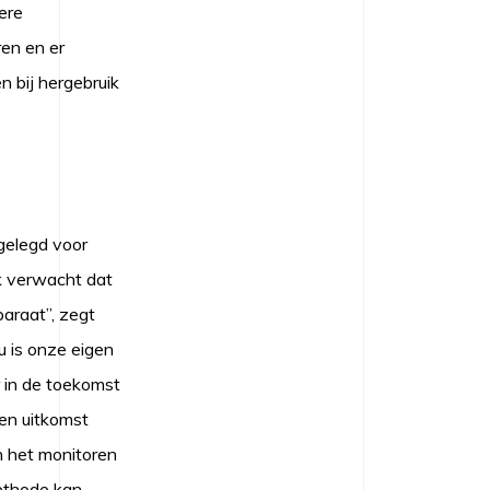
ere
en en er
 bij hergebruik
gelegd voor
Ik verwacht dat
araat”, zegt
 is onze eigen
r in de toekomst
sen uitkomst
n het monitoren
methode kan