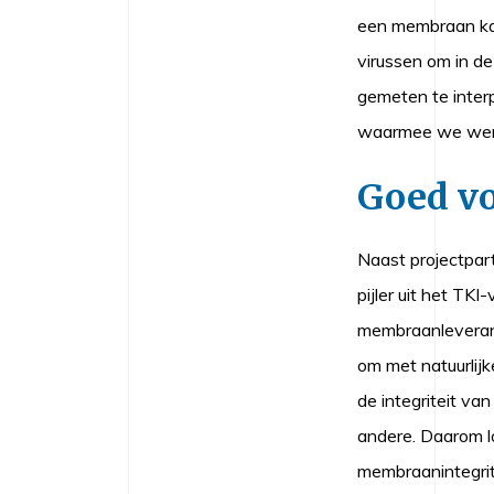
een membraan kap
virussen om in d
gemeten te inter
waarmee we werel
Goed vo
Naast projectpar
pijler uit het TK
membraanleveranc
om met natuurlijk
de integriteit va
andere. Daarom l
membraanintegrit