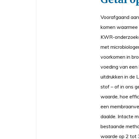
Voorafgaand aan
komen waarmee “e
KWR-onderzoeker
met microbiologe
voorkomen in bro
voeding van een b
uitdrukken in de
stof – of in ons 
waarde, hoe effic
een membraanveze
daalde. Intacte 
bestaande method
waarde op 2 tot 