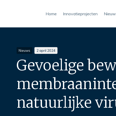
Home
Innovatieprojecten
Nieuw
riteit met natuurlijke virussen
Nieuws
2 april 2024
Gevoelige be
membraaninteg
natuurlijke vi