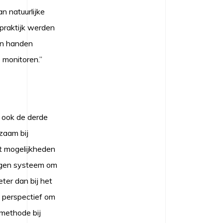
 natuurlijke
 praktijk werden
in handen
 monitoren.”
s ook de derde
zaam bij
t mogelijkheden
eigen systeem om
ter dan bij het
 perspectief om
 methode bij