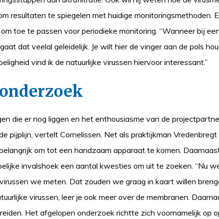
om resultaten te spiegelen met huidige monitoringsmethoden. En
m toe te passen voor periodieke monitoring. “Wanneer bij een 
 gaat dat veelal geleidelijk. Je wilt hier de vinger aan de pols hou
igheid vind ik de natuurlijke virussen hiervoor interessant.”
gonderzoek
n die er nog liggen en het enthousiasme van de projectpartner
de pijplijn, vertelt Cornelissen. Net als praktijkman Vredenbregt
belangrijk om tot een handzaam apparaat te komen. Daarnaast
elijke invalshoek een aantal kwesties om uit te zoeken. “Nu w
e virussen we meten. Dat zouden we graag in kaart willen bren
tuurlijke virussen, leer je ook meer over de membranen. Daarna
reiden. Het afgelopen onderzoek richtte zich voornamelijk op 