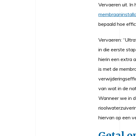
Vervaeren uit. In
membraaninstalla
bepaald hoe effic
Vervaeren: “Ultra
in die eerste sta
hierin een extra 
is met de membra
verwijderingseff
van wat in de nat
Wanneer we in de
rioolwaterzuiveri
hiervan op een ve
Getal o