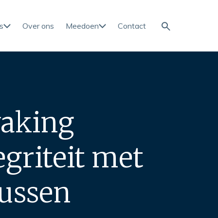
s
Over ons
Meedoen
Contact
waking
riteit met
russen