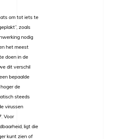
ats om tot iets te
plakt”, zoals
nwerking nodig
sen het meest
te doen in de
e dit verschil
 een bepaalde
e hoger de
matisch steeds
e virussen
. Voor
aarheid, ligt die
er kunt zien of